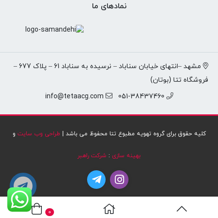
نمادهای ما
مشهد –انتهای خیابان سناباد – نرسیده به سناباد 61 – پلاک 677 –
فروشگاه تتا (بوتان)
info@tetaacg.com
051-38437460
کلیه حقوق برای گروه تهویه مطبوع تتا محفوظ می باشد |
طراحی وب سایت
و
بهینه سازی
:
شرکت راهبر
0