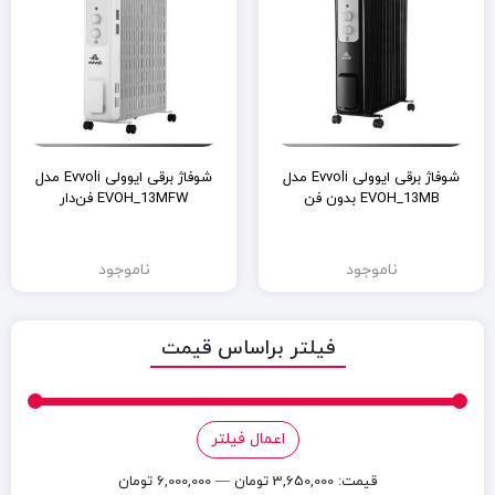
شوفاژ برقی ایوولی Evvoli مدل
شوفاژ برقی ایوولی Evvoli مدل
EVOH_13MB بدون فن
EVOH_13MFW فن‌دار
ناموجود
ناموجود
فیلتر براساس قیمت
حداقل
حداكث
اعمال فیلتر
قیمت
قيمت
قيمت:
3,650,000 تومان
—
6,000,000 تومان