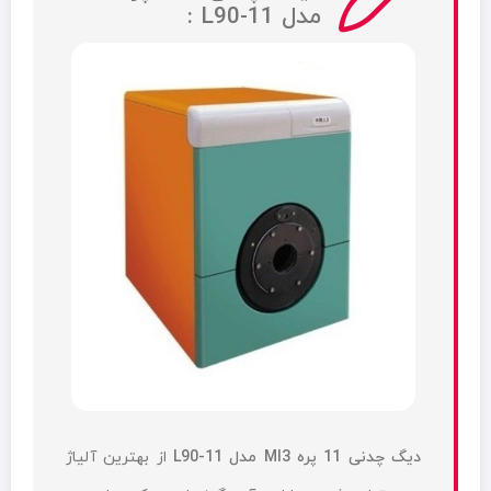
مدل L90-11 :
دیگ چدنی 11 پره MI3 مدل L90-11
از بهترین آلیاژ