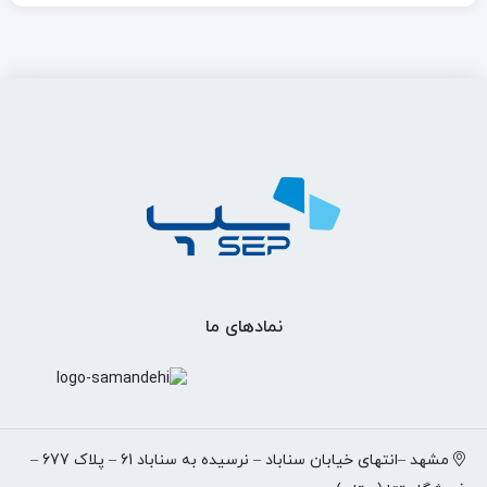
نمادهای ما
مشهد –انتهای خیابان سناباد – نرسیده به سناباد 61 – پلاک 677 –