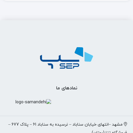
نمادهای ما
مشهد –انتهای خیابان سناباد – نرسیده به سناباد 61 – پلاک 677 –
فروشگاه تتا (بوتان)