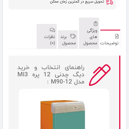
تحویل سریع در کمترین زمان ممکن
ویژگی
های
برند
نظرات
توضیحات
محصول
محصول
(0)
راهنمای انتخاب و خرید
دیگ چدنی 12 پره MI3
مدل M90-12 :