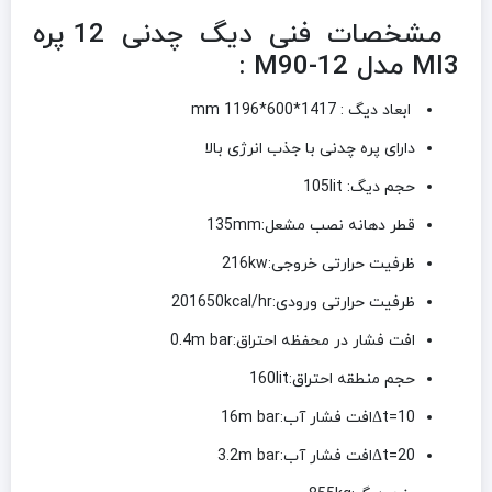
مشخصات فنی دیگ چدنی 12 پره
MI3 مدل M90-12 :
ابعاد دیگ : 1417*600*1196 mm
دارای پره چدنی با جذب انرژی بالا
حجم دیگ: 105lit
قطر دهانه نصب مشعل:135mm
ظرفیت حرارتی خروجی:216kw
ظرفیت حرارتی ورودی:201650kcal/hr
افت فشار در محفظه احتراق:0.4m bar
حجم منطقه احتراق:160lit
Δt=10افت فشار آب:16m bar
Δt=20افت فشار آب:3.2m bar