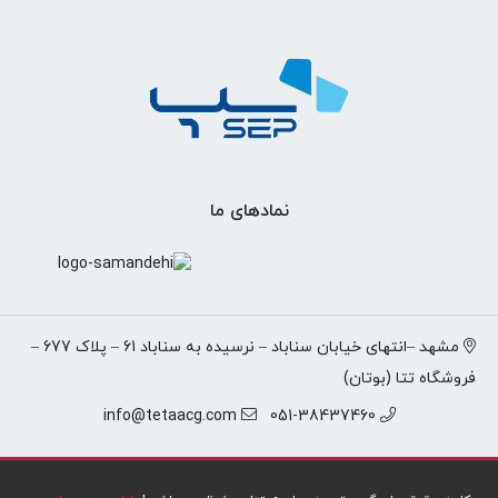
نمادهای ما
مشهد –انتهای خیابان سناباد – نرسیده به سناباد 61 – پلاک 677 –
فروشگاه تتا (بوتان)
info@tetaacg.com
051-38437460