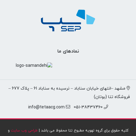
نمادهای ما
مشهد –انتهای خیابان سناباد – نرسیده به سناباد 61 – پلاک 677 –
فروشگاه تتا (بوتان)
info@tetaacg.com
051-38437460
کلیه حقوق برای گروه تهویه مطبوع تتا محفوظ می باشد |
طراحی وب سایت
و