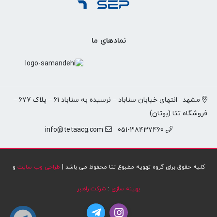
نمادهای ما
مشهد –انتهای خیابان سناباد – نرسیده به سناباد 61 – پلاک 677 –
فروشگاه تتا (بوتان)
info@tetaacg.com
051-38437460
کلیه حقوق برای گروه تهویه مطبوع تتا محفوظ می باشد |
طراحی وب سایت
و
بهینه سازی
:
شرکت راهبر