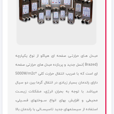
مبـدل هـای حرارتـی صفحه ای هپاکو از نوع یکپارچه
(Brazed )نسل جدید و پربازده مبدل های حرارتی صفحه
ای است که با ضریب انتقال حرارت کلی 5000W/m2cº
دارای راندمان بسیار زیادی در انتقال گرما بین دو سیال
میباشد. با توجه به بحران انرژی، مشکلات زیســت
محیطی و افزایش بهای انواع ســوختهای فســیلی،
استفاده از سیستمهای جدید تاسیســاتی با راندمان بالا