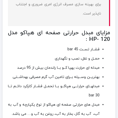
برای بهینه سازی مصرف انرژی امری ضروری و اجتناب
ناپذیر است.
مزایای مبدل حرارتی صفحه ای هپاکو مدل
HP- 120 :
فشــار تســت bar 45
حمــل و نقل، نصب و نگهداری
مبدله ای حرارت یهپا کــو بــا راندمان بیش از 95 درصد
بهتریــن وســیله بــرای تامین آب گرم مصرفی بهداشــتی
مبدلهــای حرارتــی هپاکــو بــا تحمــل فشــار کارکرد دائــم تــا
bar 30
مبدل های حرارتی صفحه ای هپاکو از نوع یکپارچه و آب به
آب، آب به گاز، بخار به آب، روغن به آب و… می باشد.