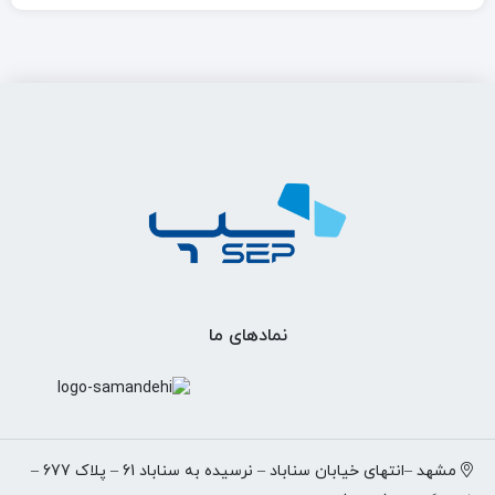
نمادهای ما
مشهد –انتهای خیابان سناباد – نرسیده به سناباد 61 – پلاک 677 –