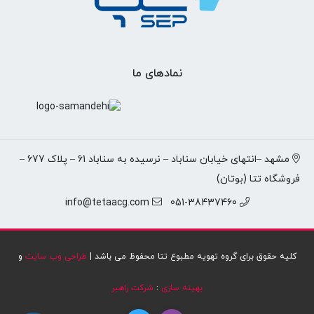
نمادهای ما
مشهد –انتهای خیابان سناباد – نرسیده به سناباد 61 – پلاک 677 –
فروشگاه تتا (بوتان)
info@tetaacg.com
051-38437460
کلیه حقوق برای گروه تهویه مطبوع تتا محفوظ می باشد |
طراحی وب سایت
و
بهینه سازی
:
شرکت راهبر