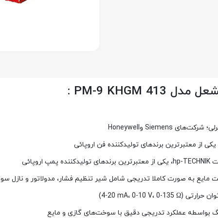
PM-9 KHGM  :
رلی؛ شرکت‌های
Siemens
و
Honeywell
 یکی از معتبرترین برندهای تولیدکننده فن اروپائی
وپائی
خت مایع به صورت کاملا تدریجی شامل شیر تنظیم فشار، مدولاتور و نازل س
وان حرارتی
0-135 Ω)
،
0-10 V
،
(4-20 mA
بواسطه عملکرد تدریجی دقیق با سوخت‌های گازی و مایع