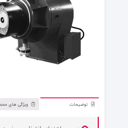
توضیحات
ویژگی های محص