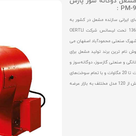
مشعل دوگانه سوز پارس
 ایرانی سازنده مشعل در کشور به
شمار می رود که فعالیت خود را از ابتدای سال 1360 تحت لیسانس شرکت OERTLI
شهرک صنعتی محمودآباد اصفهان می
ش نام ترین برند تولید مشعل برای
گی و صنعتی گازسوز، دو‌گانه‌سوز و
سه‌گانه‌سوز پارس مشعل با توان حرارتی 12/5 کیلووات تا 20 مگاوات و با تمام سوخت‌های
رایج مانند گاز، گاز مایع، گازوئیل و مازوت درقالب بیش از 120 مدل مختلف به بازار عرضه