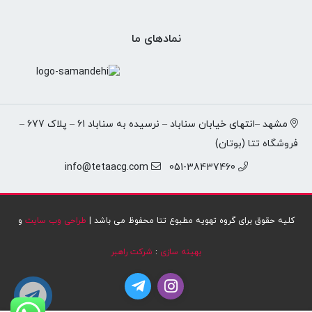
نمادهای ما
مشهد –انتهای خیابان سناباد – نرسیده به سناباد 61 – پلاک 677 –
فروشگاه تتا (بوتان)
info@tetaacg.com
051-38437460
کلیه حقوق برای گروه تهویه مطبوع تتا محفوظ می باشد |
طراحی وب سایت
و
بهینه سازی
:
شرکت راهبر