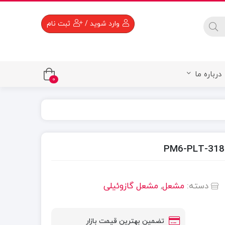
 available use up and down arrows to review and enter to go to the 
وارد شوید
/
ثبت نام
درباره ما
0
دسته:
مشعل
,
مشعل گازوئیلی
تضمین بهترین قیمت بازار