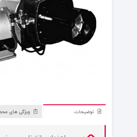
توضیحات
ویژگی های محص