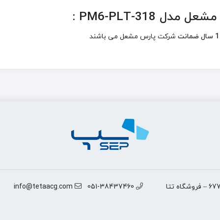
PM6-PLT-318 :
1 سال ضمانت
شرکت پارس مشعل می باشند
مشهد –انتهای خیابان سناباد – نرسیده به سناباد 61 – پلاک 677 – فروشگاه تتا
051-38437460
info@tetaacg.com