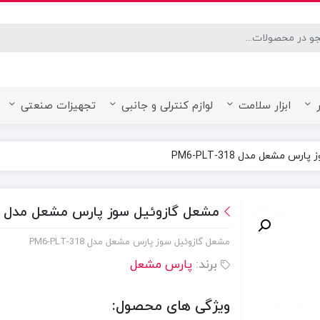
desired page. Touch device users, explore by touch or with swipe ge
ابزار سلامت
لوازم کنترلی و جانبی
تجهیزات صنعتی
 مشعل مدل PM6-PLT-318
مشعل گازوئيل سوز پارس مشعل مدل PM6-PLT-318
مشعل گازوئيل سوز پارس مشعل مدل PM6-PLT-318
برند:
پارس مشعل
ویژگی های محصول: