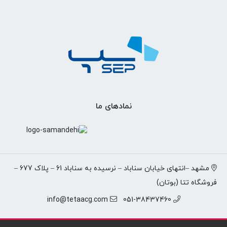
نمادهای ما
مشهد –انتهای خیابان سناباد – نرسیده به سناباد 61 – پلاک 677 –
فروشگاه تتا (بوتان)
info@tetaacg.com
051-38437460