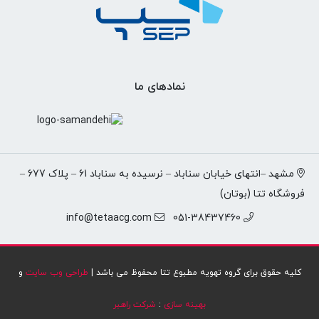
نمادهای ما
مشهد –انتهای خیابان سناباد – نرسیده به سناباد 61 – پلاک 677 –
فروشگاه تتا (بوتان)
info@tetaacg.com
051-38437460
کلیه حقوق برای گروه تهویه مطبوع تتا محفوظ می باشد |
طراحی وب سایت
و
بهینه سازی
:
شرکت راهبر