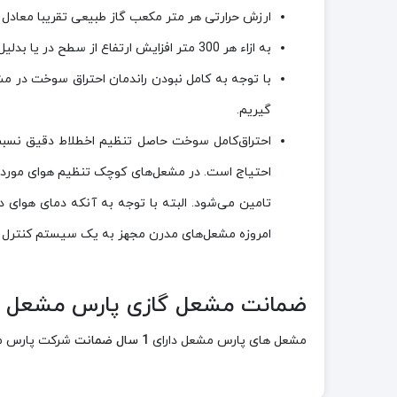
ارزش حرارتی هر متر مکعب گاز طبیعی تقریبا معادل K.cal 9200 می باشد.
به ازاء هر 300 متر افزایش ارتفاع از سطح در یا بدلیل کاهش غلظت هوا ، راندمان احتراق سوخت انواع مشعل ها حدود 4% کاهش می یابد.
گیریم.
احتراق‌کامل سوخت حاصل تنظیم اخطلاط دقیق نسبت
احتیاج است. در مشعل‌های کوچک تنظیم هوای موردنی
تامین می‌شود. البته با توجه به آنکه دمای هوای د
امروزه مشعل‌های مدرن مجهز به یک سیستم کنترل هوشمند PLC هستند که به صورت اتوماتیک نسبت بین سوخت و هوا را در تمام طول شبانه روز و تمام ف
ضمانت مشعل گازی پارس مشعل مدل -PGT-311
مشعل های پارس مشعل دارای
1 سال ضمانت
شرکت پارس م