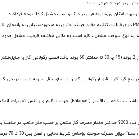
 جهت امکان ورود لوله فوق در دیگ و نصب مشعل کاملا توجه فرمائید.
همچنین در صورتیکه فشار گاز تغذیه مشعل بالاتر از 2 پوند (15 یا 30 تا حداک
ر ربع گرد گاز و قبل از رگولاتور گاز و شیرهای برقی ضربه ای یا تدریجی گا
چنانچه فشار خط گاز تامین سوخت مشعل 2 پوند باشد ،استفاده از بالانس
از تقسيم حداکثر قدرت گرمايش مشعل های گازی بر عدد 9200 حداکثر مقدار مصرف گاز مشعل 
وخت براساس شرایط دمایی و فصل بین 30 تا 70 درصد عدد بدست آمده فوق خواهد بود .