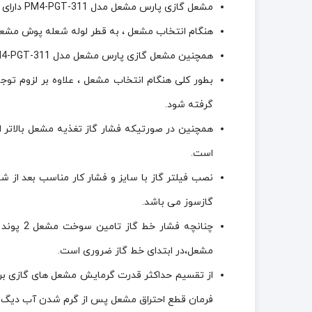
مشعل گازی پارس مشعل مدل PM4-PGT-311 دارای احتراق دو مرحله ای می باشد.
هنگام انتخاب مشعل ، به قطر لوله شعله پوش مشعل
همچنین مشعل گازی پارس مشعل مدل PM4-PGT-311 دارای قابلیت تنظیم دقیق فرایند احتراق به منظوردستیابی به راندمان بالا و کاهش مصرف سوخت می باشد.
گرفته شود.
است.
نصب فیلتر گاز با سایز و فشار کار مناسب بعد از شی
گازسوز می باشد.
مشعل،در ابتدای خط گاز ضروری است.
فرمان قطع احتراق مشعل پس از گرم شدن آب دیگ ، عملا” میزان مصرف س