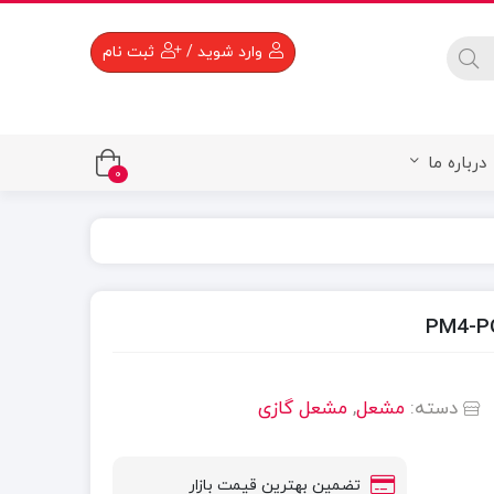
 available use up and down arrows to review and enter to go to the 
وارد شوید
/
ثبت نام
درباره ما
0
دسته:
مشعل
,
مشعل گازی
تضمین بهترین قیمت بازار