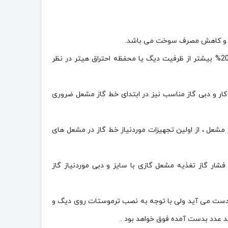
بطور کلی هنگام انتخاب مشعل ، علاوه بر لزوم توجه به نوع سوخت مشعل ، لازم است به دلایل مختلف ظرفیت مشعل حدود 20% بیشتر از ظرفیت دیگ یا محفظه احتراق هیتر در نظر
ثر 60 پوند باشد)نصب رگولاتور گاز با سایز،فشار کار و دبی گاز مناسب نیز در ابتدای خط گاز مشعل ضروری
ز مشعل ، از اولین تجهیزات موردنیاز خط گاز در مشعل های
ر (Balancer) جهت تنظیم و بالانس تغییرات اندک فشار گاز تغذیه مشعل گازی با سایز و دبی موردنیاز گاز
بر حسب متر مکعب در ساعت بدست می آيد ولی با توجه به نصب ترموستات روی دیگ و