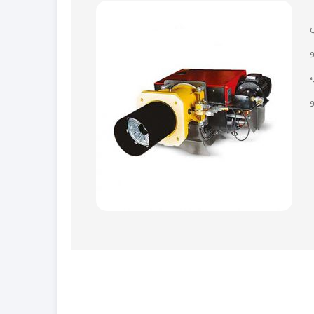
یسانس
و