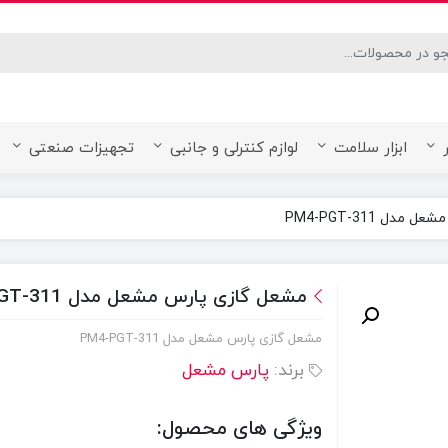
desired page. Touch device users, explore by touch or with swipe ge
ابزار سلامت
لوازم کنترلی و جانبی
تجهیزات صنعتی
ل PM4-PGT-311
مشعل گازی پارس مشعل مدل PM4-PGT-311
مشعل گازی پارس مشعل مدل PM4-PGT-311
برند:
پارس مشعل
ویژگی های محصول: