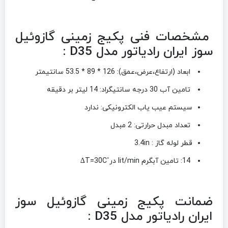
مشخصات فنی پکيج زمینی گازوئیل
سوز ایران رادیاتور مدل D35 :
ابعاد (ارتفاع،عرض،عمق): 126 * 89 * 53.5 سانتیمتر
تامین آب 30 درجه سانتیگراد: 14 لیتر بر دقیقه
سیستم عیب یاب الکترونیکی: ندارد
تعداد مبدل حرارتی: 2 مبدل
قطر لوله گاز : 3.4in
14: تامین آبگرم lit/min در˚T=30C∆
ضمانت پکيج زمینی گازوئیل سوز
ایران رادیاتور مدل D35 :