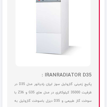
IRANRADIATOR D35 :
پکيج زمینی گازوئیل سوز ایران رادیاتور مدل D35 در
ظرفیت 35000 کیلوکالری در مدل های G35 و Z36 با
سوخت گاز طبیعی و D35 دیزل باسوخت گازوئیل به