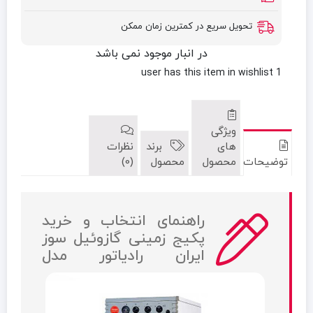
تحویل سریع در کمترین زمان ممکن
در انبار موجود نمی باشد
has this item in wishlist
1 user
ویژگی
های
برند
نظرات
توضیحات
محصول
محصول
(0)
راهنمای انتخاب و خرید
پکيج زمینی گازوئیل سوز
ایران رادیاتور مدل