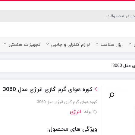
desired page. Touch device users, explore by touch or with swipe ge
ابزار سلامت
لوازم کنترلی و جانبی
تجهیزات صنعتی
دل 3060
کوره هوای گرم گازی انرژی مدل 3060
کوره هوای گرم گازی انرژی مدل 3060
برند:
انرژی
ویژگی های محصول: