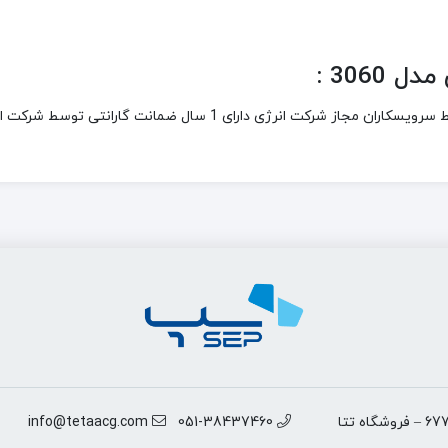
 3060
:
مشهد –انتهای خیابان سناباد – نرسیده به سناباد 61 – پلاک 677 – فروشگاه تتا
051-38437460
info@tetaacg.com