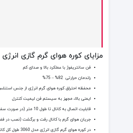
مزایای کوره هوای گرم گازی انرژی مدل
فن سانتریفوژ با عملکرد بالا و صداى کم
راندمان حرارتی 82% – 75%
محفظه احتراق کوره هوای گرم انرژی از جنس استنل
ایمنى بالا، مجهز به سیستم فن لیمیت کنترل
قابلیت اتصال به کانال تا طول 10 متر (در صورت سفارش)
جریان هواى گرم با کانال رفت و برگشت (نصب در فض
در
کوره هوای گرم گازی انرژی مدل 3060 طول کل کانال حدود 25 متر قابل سفارش بصورت عمودى (ایستاده) یا افقى می باشد