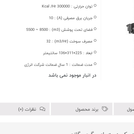
توان حرارتی ::
300000 Kcal /Hr
جریان برق مصرفی (A) ::
10
فضای تحت پوشش (m3) ::
8500 ~ 5500
مصرف سوخت (m3/Hr) ::
32
ابعاد ::
225×311×136 سانتیمتر
مدت ضمانت ::
1 سال ضمانت شرکت انرژی
در انبار موجود نمی باشد
ول
برند محصول
نظرات (0)