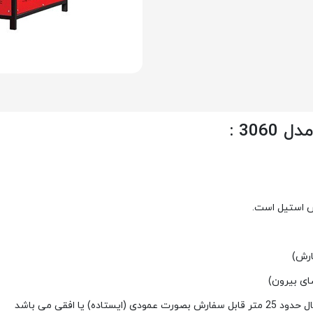
 3060
:
س استیل است.
اى بیرون)