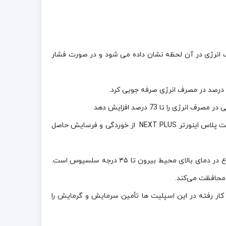
انرژی در آن لحظه نشان داده می شود و در صورت فشار
با بکارگیری پره های طلایی (Gold Fin) در قسمت خارجی دستگاه، کندانسور مبدل حرارتی موجود در کولر گازی اسپیلت ال جی نکست پلاس اینورتر NEXT PLUS از خوردگی و فرسایش حاصل
کولر گازی اینورتر ال جی نکست پلاس مدل 12000 با بهره‌گیری از کمپرسور ویژه مناطق گرمسیر قادر به تأمین هوای تازه و مطبوع در دمای بالای محیط بیرون تا ۴۵ درجه سلسیوس است.
 گاز مبرّد R410a بهره می برند و کمپرسور روتاری به کار رفته در این اسپلیت ها تأمین سرمایش و گرمایش را