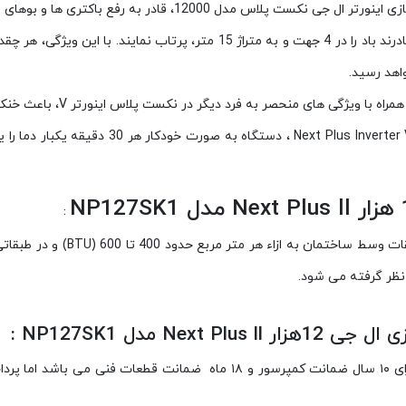
اکتری ها و بوهای نامطبوع موجود بر روی اِواپراتور یونیت داخلی می باشد.
کولر گازی اینورتر ال جی نکست پلاس مدل 12000 قادرند باد را در 4 جهت و به
اهد رسید.
حصر به فرد دیگر در نکست پلاس اینورتر V، باعث خنک کنندگی سریع در این اسپلیت ها می شود.
با فعال کردن حالت خواب عمیق کولرگازی اسپلیت 
:
برای محاسبه ظرفیت کولر گازی و ا
 مدل NP127SK1 :
دارای ۱۰ سال ضمانت کمپرسور و ۱۸ ماه ضمانت قطعات فنی