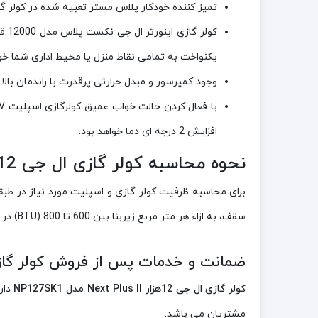
تمیز کننده خودکار پلاس مستر تعبیه شده در کولر گازی اینورتر ال جی نکست پلاس مدل 12000، قادر به رفع ب
یکنواخت به تمامی نقاط منزل یا محیط اداری شما خو
وجود کمپرسور و مبدل حرارتی پرقدرت با راندمان بالا همراه با ویژگی های من
افزایش 2 درجه ای دما خواهد بود.
نحوه محاسبه کولر گازی ال جی 12 هزار Next Plus ll مدل NP127SK1
سقف، به ازاء هر متر مربع زیربنا بین 600 تا 800 (BTU) در نظر گرفته می شود.
ضمانت و خدمات پس از فروش کولر گازی ال جی 12هزار Next Plus ll
کولر گازی ال جی 12هزار Next Plus ll مدل NP127SK1
مشتریان می باشد.