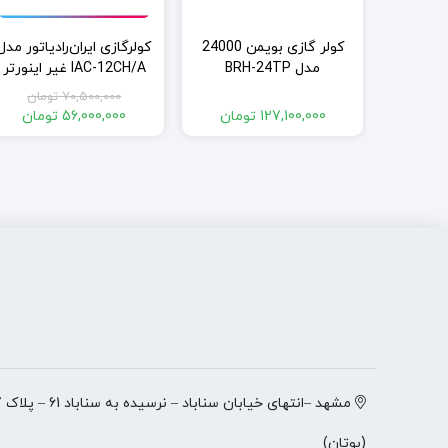
ر بویمن
کولر گازی بویمن 24000
کولرگازی ایران‌رادیاتور مدل
مدل BRH-24TP
IAC-12CH/A غیر اینورتر
ومان
70,500,000
تومان
ت
قیمت
ومان
127,100,000
تومان
56,000,000
تومان
:
ت
اصلی:
قیمت
:
151,330,000 تومان
فعلی:
,000
128, تومان.
بود.
56,000,000 تومان.
(بوتان)