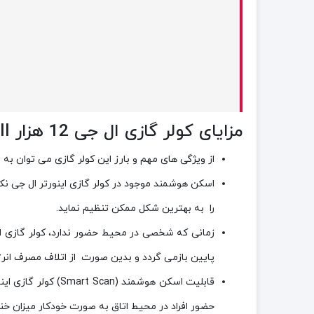
مزایای کولر گازی ال جی 12 هزار Next Plus ll مدل NP127SK1 :
از ویژگی های مهم و بارز این کولر گازی می توان ب
را به بهترین شکل ممکن تنظیم نماید.
پایین بازمی گردد و بدین صورت از اتلاف مصرف انر
حضور افراد در محیط اتاق به صورت خودکار میزان خنکی هوا را به تدریج کاسته و هر ۲۰ دقیقه 