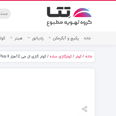
stures.
پکیج و آبگرمکن
رادیاتور
هیتر
کولر
خانه
خانه
/
کولر
/
کولرگازی ساده
/ کولر گازی ال جی 12هزار Next Plus ll مدل NP127SK1