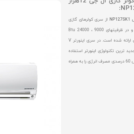
راهنمای انتخاب و خرید کولر گازی ال جی 12هزار
NP
از سری کولرهای گازی
اسپلیت ال جی اینورتر وی (Inverter V) می باشد و در ظرفیتهای 9000 ، Btu 24000
18000، 12000 با قابلیت ایجاد سرمایش و گرمایش ارائه شده است. در سری اینورتر V
اینورتر
استفاده
گردیده و به موجب آن طبق اعلام شرکت ال جی کاهش 60 درصدی مصرف انرژی را به همراه