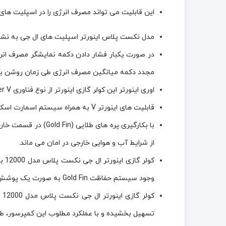
این قابلیت می تواند مصرف انرژی را در اسپلیت های نکست پلاس 
مدل نکست پلاس اینورتر اسپلیت های ال جی به نشا
در صورت یکبار فشار دادن دکمه نمایشگر مصرف انر
مجدد دکمه میانگین مصرف انرژی طی زمان روشن بو
اوری اینورتر این کولر گازی اینورتر از نوع فناوری Inverter V می باشد که طبق اعلام شرکت ال جی با استفاده از آن می توان تا 60 درصد در مصرف انرژی صرفه جویی کرد.
قابلیت های اینورتر V به همراه سیستم اسمارت اسکن (که توانایی کاهش 13 درصدی انرژی را به همراه دارد) می توانند صرفه جویی در مصرف انرژی را تا 73 درصد افزایش دهد
از شرایط آب و هوایی خارجی در امان می ماند.
وجود سیستم حفاظت Gold Fin به صورت یک پوشش ایمنی از سطح مبدل حرارتی در برابر زنگ‌زدگی و دیگر عوامل محیطی مخرب محافظت می‌کند.
تسهیل بخشیده و با عملکرد مطلوب این کمپرسور، طو