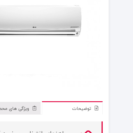
توضیحات
ویژگی های محص