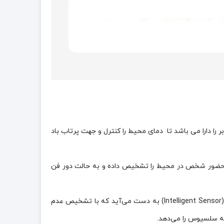
ی موقعیت مکانی و فعالیت های کاربر را دارا می باشد تا دمای محیط را کنترل و جهت پرتاب باد
ست پلاس NP127SK1 به وسیله اسکن هوشمند خود عدم حضور شخص در محیط را تشخیص داده و به حالت دور فن
قابلیت اسکن هوشمند (Smart Scan) کولر گازی اینورتر ال جی نکست پلاس مدل 12000 با بهره‌مندی از فناوری حسگر هوشمند (Intelligent Sensor) به دست می‌آید که با تشخیص عدم