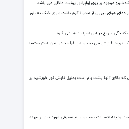
 متراژ 15 متر، پرتاب نمایند. با این ویژگی، هر چقدر دمای هوای بیرون از محیط گرم باشد، هوای خنک به طور
Next Plus Inverter V ، دستگاه به صورت خودکار هر 30 دقیقه یکبار دما را یک درجه افزایش می دهد و این فرآیند در زمان استراحت،با
سپلیت مورد نیاز در طبقات وسط ساختمان به ازاء هر متر مربع حدود 400 تا 600 (BTU) و در طبقاتی که بالای آنها پشت بام است بدلیل تابش نور خورشید بر
 می باشد اما پرداخت هزینه اتصالات نصب ولوازم مصرفی مورد نیاز بر عهده