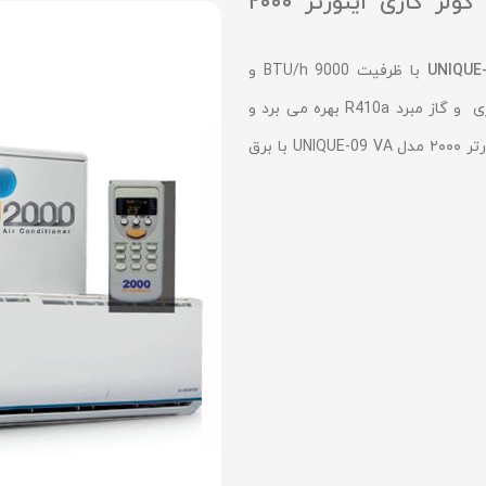
راهنمای انتخاب و خرید کولر گازی اینورتر ۲۰۰۰
با ظرفیت 9000 BTU/h و
قابلیت ایجاد سرمایش و گرمایش، از کمپرسور روتاری و گاز مبرد R410a بهره می برد و
دارای برچسب انرژی با رده A می باشد.کولر گازی اینورتر ۲۰۰۰ مدل UNIQUE-09 VA با برق