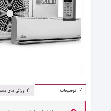
توضیحات
ویژگی های محص