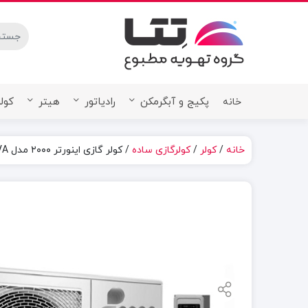
stures.
پکیج و آبگرمکن
رادیاتور
هیتر
کولر
خانه
خانه
/
کولر
/
کولرگازی ساده
/ کولر گازی اینورتر ۲۰۰۰ مدل UNIQUE-09 VA یونیک