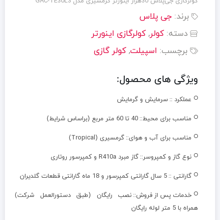
کولرگازی جی‌پلاس 30هزار اینورتر گرمسیری مدل GAC-TE30L3
برند:
جی پلاس
دسته:
کولر
,
کولرگازی اینورتر
برچسب:
اسپیلت
,
کولر گازی
ویژگی های محصول:
عملکرد ::
سرمايش و گرمایش
مناسب برای محیط::
40 تا 60 متر مربع (براساس شرایط)
مناسب برای آب و هوای::
گرمسیری (Tropical)
نوع گاز و کمپروسر::
گاز مبرد R410a و کمپرسور روتاری
گارانتی ::
5 سال گارانتی کمپرسور و 18 ماه گارانتی قطعات گلدیران
خدمات پس از فروش::
نصب رایگان (طبق دستورالعمل شرکت)
همراه با 5 متر لوله رایگان