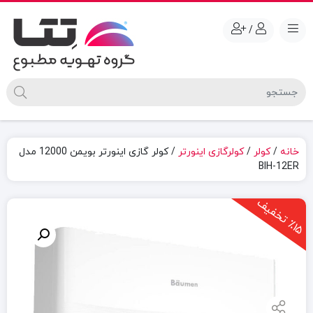
/
خانه
/
کولر
/
کولرگازی اینورتر
/ کولر گازی اینورتر بویمن 12000 مدل
BIH-12ER
1
5
ت
خ
ف
ی
٪
ف