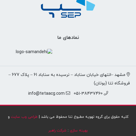
نمادهای ما
مشهد –انتهای خیابان سناباد – نرسیده به سناباد 61 – پلاک 677 –
فروشگاه تتا (بوتان)
info@tetaacg.com
051-38437460
کلیه حقوق برای گروه تهویه مطبوع تتا محفوظ می باشد |
طراحی وب سایت
و
بهینه سازی
:
شرکت راهبر