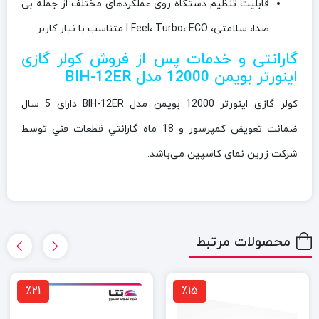
قابلیت تنظیم دستگاه روی عملکردهای مختلف از جمله بی
صدا، سلامتی، I Feel، Turbo، ECO متناسب با نیاز کاربر
گارانتی و خدمات پس از فروش کولر گازی
اینورتر
بویمن 12000 مدل
BIH-12ER
کولر گازی اینورتر 12000 بویمن مدل BIH-12ER دارای 5 سال
ضمانت تعويض كمپرسور و 18 ماه گارانتي قطعات فني توسط
شرکت زرین نمای کاسپین می‌باشد.
محصولات مرتبط
٪21
٪15