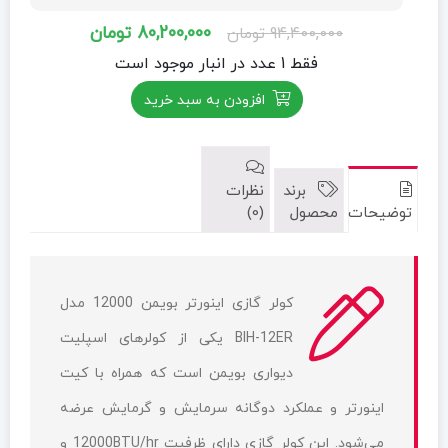
قیمت
قیمت
80,200,000
تومان
94,400,000
تومان
اصلی:
فعلی:
فقط 1 عدد در انبار موجود است
94,400,000 تومان
80,200,000 تومان.
افزودن به سبد خرید
بود.
برند
نظرات
توضیحات
محصول
(0)
کولر گازی اینورتر بویمن 12000 مدل
BIH-12ER یکی از کولرهای اسپلیت
دیواری بویمن است که همراه با کیت
اینورتر و عملکرد دوگانه سرمایش و گرمایش عرضه
می‌شود. این کولر گازی دارای ظرفیت 12000BTU/hr و