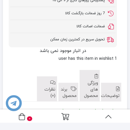
پشتیبانی روزهای کاری از 9 الی 18
7 روز ضمانت بازگشت کالا
ضمانت اصالت کالا
تحویل سریع در کمترین زمان ممکن
در انبار موجود نمی باشد
has this item in wishlist
1 user
ویژگی
های
برند
نظرات
توضیحات
محصول
محصول
(0)
درباره رادیاتور پنلی بوتان:
0
گروه تهویه مطبوع تتا، نماینده رسمی رادیاتور پنلی آریل‌استار