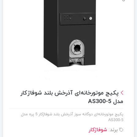
پکيج موتورخانه‌ای آذرخش بلند شوفاژکار
مدل AS300-5
پکيج موتورخانه‌ای دوگانه سوز آذرخش بلند شوفاژکار 5 پره مدل
AS300-5
برند:
شوفاژکار