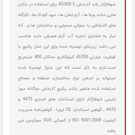
شوفاژکار بلند آذرخش AS300-5 برای استفاده در مکان
هایی مانند ویلا ها ، آپارتمان ها ، مهد کودک ها ، کارگاه
های اکتشافی یا عمرانی صحرایی و ساختمان ها و... که
نیاز به مقداری ذخیره آب گرم مصرفی دارند مناسب
می باشد. زیربنای توصیه شده برای این مدل پکیج با
ظرفیت حرارتی 43700 کیلوکالری حداکثر 400 مترمربع
است.لازم به ذکر است که این متراژ توصیه شده
میتواند بر اساس نوع ساختمان، منطقه و مصالح
استفاده شده متغیر باشد. پکیج آذرخش دوگانه سوز
زمینی شوفاژکار دارای استاندارد های اجباری 4472 و
4473 ، گواهی استاندارد CE اروپا ، گواهینامه مدیریت
کیفیت ISO 9001:2008 از کمپانی SGS سوئیس می
باشد.