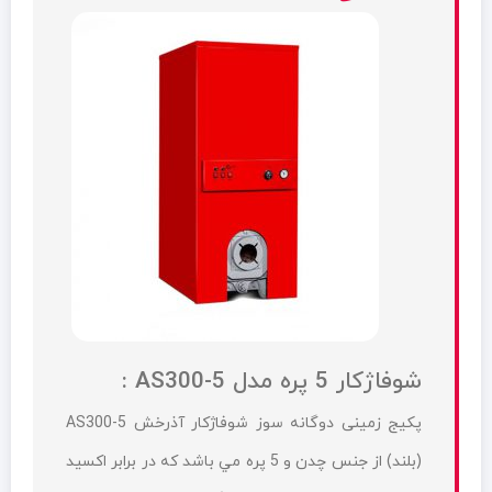
شوفاژکار 5 پره مدل AS300-5 :
پکيج زمینی دوگانه سوز شوفاژکار آذرخش AS300-5
(بلند) از جنس چدن و 5 پره مي باشد که در برابر اکسید