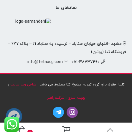
نمادهای ما
مشهد –انتهای خیابان سناباد – نرسیده به سناباد 61 – پلاک 677 –
فروشگاه تتا (بوتان)
info@tetaacg.com
051-38437460
کلیه حقوق برای گروه تهویه مطبوع تتا محفوظ می باشد |
طراحی وب سایت
و
بهینه سازی
:
شرکت راهبر