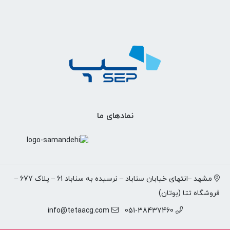
نمادهای ما
مشهد –انتهای خیابان سناباد – نرسیده به سناباد 61 – پلاک 677 –
فروشگاه تتا (بوتان)
info@tetaacg.com
051-38437460