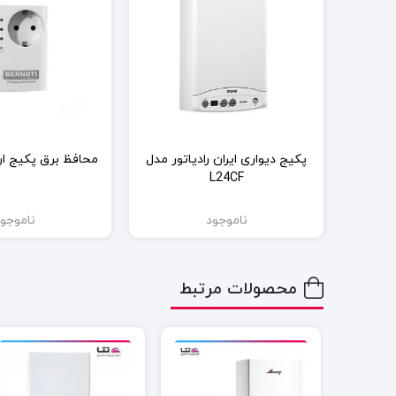
پکیج دیواری ایران رادیاتور مدل
محافظ برق پکیج ار
L24CF
ناموجود
ناموجو
محصولات مرتبط
٪5