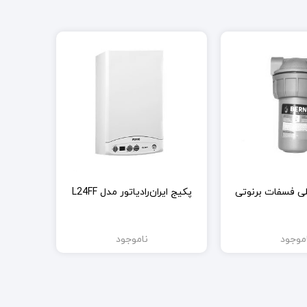
ی فسفات برنوتی
پکیج ایران‌رادیاتور مدل L24FF
موجود
ناموجود