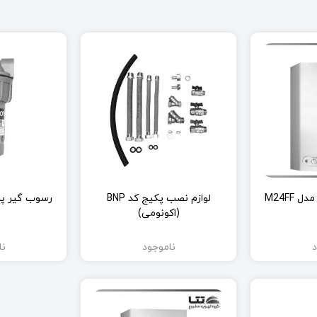
 M24FF
لوازم نصب پکیج کد BNP
رسوب گیر پل
(اکونومی)
د
ناموجود
نا