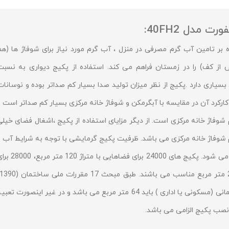
 مدل 40FH2:
 بر تامین آب گرم مصرفی در منزل ، آب گرم مورد نیاز برای شوفاژ ها (هم
ز کف) را در زمستان فراهم می کند. استفاده از پکیج دیواری به نسبت
سیاری دارد .پکیج از نظر میزان تولید صدا بسیار کم صداتر بوده و نوسانات
رد آن در مقایسه با آبگرمکن و شوفاژ خانه مرکزی بسیار کم صداتر است و
شوفاژ خانه مرکزی است. از دیگر مزایای استفاده از پکیج ،اشغال فضای خیلی
شوفاژ خانه مرکزی می باشد. ظرفیت پکیج گرمایشی با توجه به شرایط آب و
هوایی، موقعیت ساختمان و نوع عایق بندی مشخص می شود. پکیج های 24000 برای فضاهایی با متراژ 
حداقل متراژ قابل تایید برای نصب پکیج در واحد آپارتمانی (مسکونی یا اداری ) باید 64 متر مربع می باشد و در غیر اینصورت تعب
نصب پکیج الزامی می باشد.