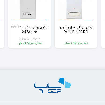
پکیج بوتان مدل پرلا پرو
پکیج بوتان مدل بیتا Bita
24 Sealed
Perla Pro 28 RSi
59,100,000
تومان
قیمت
97,700,000
تومان
56,000,000
تومان
اصلی:
قیمت
فعلی:
59,100,000 تومان
بود.
56,000,000 تومان.