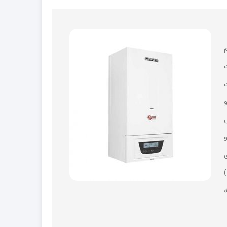
120 متر مربع، 28000 برای
متراژ تا 180 متر مربع و مدل 36000 برای فضای 250 متر مربع مناسب می باشند. طبق مبحث 17 مقررات ملی ساختمان (1390)
یه