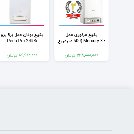
 پارما
پکیج مرکوری مدل
پکیج بوتان مدل پرلا پرو
Parma 
Mercury X7 (500 مترمربع
Perla Pro 24RSi
گرمایش)
مان
ت
ومان
228,000,000
تومان
89,900,000
تومان
:
ت
:
73,000,000 تومان
69, تومان.