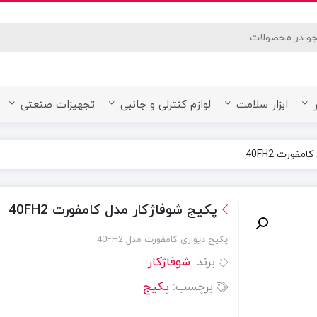
desired page. Touch device users, explore by touch or with swipe ge
ابزار سلامت
لوازم کنترلی و جانبی
تجهیزات صنعتی
فورت 40FH2
پکیج شوفاژکار مدل کامفورت 40FH2
پکیج دیواری کامفورت مدل 40FH2
برند:
شوفاژکار
برچسب:
پکیج