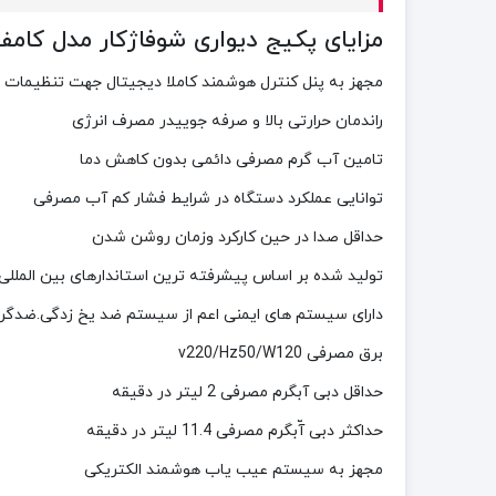
مزایای پکیج دیواری شوفاژکار مدل کامفورت H2
مجهز به پنل کنترل هوشمند کاملا دیجیتال جهت تنظیمات مو
راندمان حرارتی بالا و صرفه جوییدر مصرف انرژی
تامین آب گرم مصرفی دائمی بدون کاهش دما
توانایی عملکرد دستگاه در شرایط فشار کم آب مصرفی
حداقل صدا در حین کارکرد وزمان روشن شدن
تولید شده بر اساس پیشرفته ترین استاندارهای بین المللی
دارای سیستم های ایمنی اعم از سیستم ضد یخ زدگی.ضدگ
برق مصرفی v220/Hz50/W120
حداقل دبی آبگرم مصرفی 2 لیتر در دقیقه
حداکثر دبی آّبگرم مصرفی 11.4 لیتر در دقیقه
مجهز به سیستم عیب یاب هوشمند الکتریکی