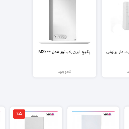
ت دار برنوتی
پکیج ایران‌رادیاتور مدل M28FF
د
ناموجود
٪5