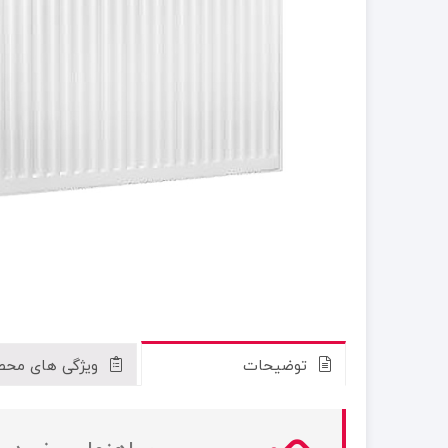
توضیحات
ویژگی های محص