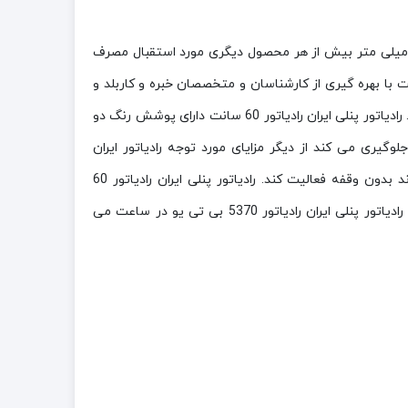
 می توان کوچکترین سایز این سری از رادیاتور پنلی های ایران رادیاتور دانست که در آکس 500 میلی متر بیش از هر محصول دیگری مورد استقبال مصرف
 با بهره گیری از کارشناسان و متخصصان خبره و کاربلد و
همچنین استفاده از جدیدترین و بروزترین تکنولوژی ها و فناوری ها بهره برده تا یکی از بهترین محصولات را به مصرف کننده عرضه کند. رادیاتور پنلی ایران رادیاتور 60 سانت دارای پوشش رنگ دو
ری می کند از دیگر مزایای مورد توجه رادیاتور ایران
رادیاتور می توان به جوش یک نواخت و با دقت تمام است که این استقامت و پایداری را به رادیاتور می دهد تا سالهای سال بتواند بدون وقفه فعالیت کند. رادیاتور پنلی ایران رادیاتور 60
سانت با ميزان گرمادهی 1085 کیلو کالری بر ساعت و تراز بندی 100 درصد با پوشش رنگ اپوکسی می باشد. همچنین توان خروجی رادیاتور پنلی ایران رادیاتور 5370 بی تی یو در ساعت می