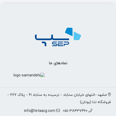
نمادهای ما
مشهد –انتهای خیابان سناباد – نرسیده به سناباد 61 – پلاک 677 –
فروشگاه تتا (بوتان)
info@tetaacg.com
051-38437460