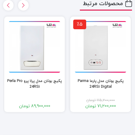
محصولات مرتبط
٪5
پکیج بوتان مدل پارما Parma
پکیج بوتان مدل پرلا پرو Perla Pro
24RSi
24RSi Digital
75,200,000
تومان
قیمت
71,200,000
تومان
89,900,000
تومان
اصلی:
قیمت
فعلی:
75,200,000 تومان
بود.
71,200,000 تومان.