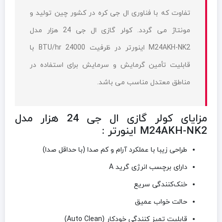
تفاوت که با فناوری ال جی کره در کشور چین تولید و
مونتاژ می گردد. کولر گازی ال جی 24 هزار مدل
M24AKH-NK2 اینورتر در ظرفیت BTU/hr 24000 با
قابلیت تأمین گرمایش و سرمایش برای استفاده در
مناطق معتدل مناسب می باشد.
مزایای کولر گازی ال جی 24 هزار مدل
M24AKH-NK2 اینورتر :
طراحی زیبا با عملکرد آرام و کم صدا (با حداقل صدا)
دارای برچسب انرژی گرید A
خنک‌کنندگی سریع
حالت خواب عمیق
قابلیت تمیز کنندگی خودکار (Auto Clean)