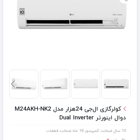
کولرگازی ال‌جی 24هزار مدل M24AKH-NK2
دوال اینورتر Dual Inverter
10 سال ضمانت کمپرسور 18 ماه ضمانت قطعات