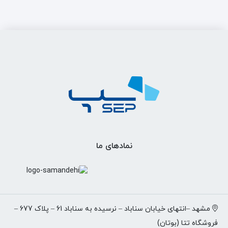
بود.
112,300,000 تومان.
بود.
80,200,000 تومان.
نمادهای ما
مشهد –انتهای خیابان سناباد – نرسیده به سناباد 61 – پلاک 677 –
فروشگاه تتا (بوتان)