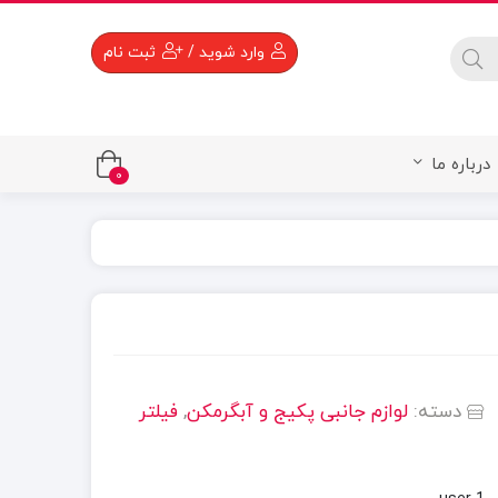
 available use up and down arrows to review and enter to go to the 
وارد شوید
/
ثبت نام
درباره ما
0
دسته:
لوازم جانبی پکیج و آبگرمکن
,
فیلتر