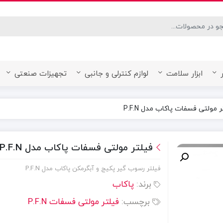
desired page. Touch device users, explore by touch or with swipe ge
ابزار سلامت
لوازم کنترلی و جانبی
تجهیزات صنعتی
 مولتی فسفات پاکاب مدل P.F.N
فیلتر مولتی فسفات پاکاب مدل P.F.N
فیلتر رسوب گیر پکیج و آبگرمکن پاکاب مدل P.F.N
برند:
پاکاب
برچسب:
فیلتر مولتی فسفات P.F.N