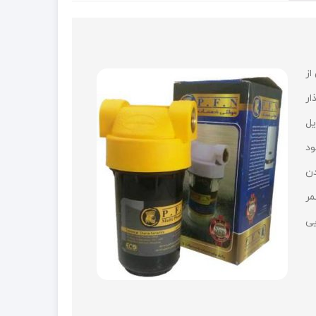
از
ار
یل
ود
دن
مر
یی