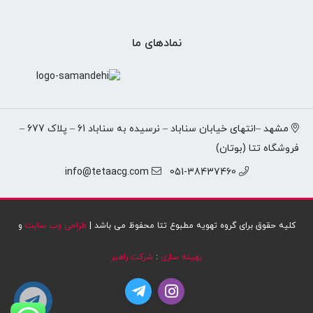
نمادهای ما
مشهد –انتهای خیابان سناباد – نرسیده به سناباد 61 – پلاک 677 –
فروشگاه تتا (بوتان)
info@tetaacg.com
051-38437460
کلیه حقوق برای گروه تهویه مطبوع تتا محفوظ می باشد |
طراحی وب سایت
و
بهینه سازی
:
شرکت راهبر