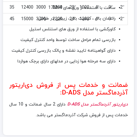
00
35
12400
3000
2200
20″
1000
4″
3″
2″
ساخت با استفاده از ورق های 17Mn4
راندمان باال ، کیفیت باال ، زیبایی در طراحی
00
45
15000
3700
2200
24″
1200
4″
3″
2″
کاورکشی با استفاده از ورق های استنلس استیل
بازرسی تمام مراحل ساخت توسط واحد کنترل کیفیت
دارای گواهینامه تایید نقشه و پالک بازرسی کنترل کیفیت
دارای سه مرحله هوا زدایی در مدلهای دارای برجک هوازدا
ضمانت و خدمات پس از فروش دی‌اریتور
آذردماگستر مدل D-ADS:
دی‌اریتور آذردماگستر مدل D-ADS
دارای 2 سال ضمانت و 10 سال
خدمات پس از فروش شرکت آذردماگستر می باشد.