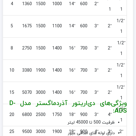
0
4
1360
1500
1000
14″
600
2″
1
1
1/2″
0
5
1675
1500
1100
14″
600
3″
2″
1
1/2″
0
8
2750
1500
1400
16″
700
3″
2″
1
1/2″
00
10
3380
1900
1400
16″
700
3″
2″
1
1/2″
00
15
5070
3000
1400
16″
700
3″
2″
1
ویژگی‌های دی‌اریتور آذردماگستر مدل D-
ADS:
1/2″
00
20
6800
2500
1750
18″
900
3″
4″
1
ظرفیت 500 تا 45000 لیتر
00
25
9500
3000
1900
18″
900
4″
3″
2″
دارای لوله های اضافی عبور