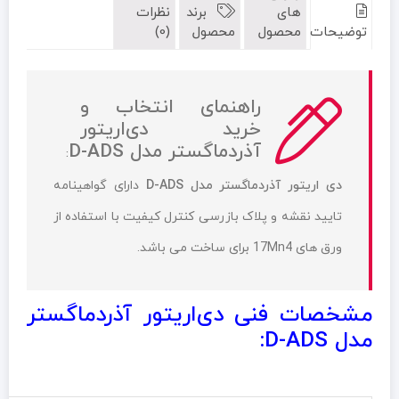
های
برند
نظرات
توضیحات
محصول
محصول
(0)
راهنمای انتخاب و
خرید دی‌اریتور
آذردماگستر مدل D-ADS
:
دی اریتور آذردماگستر مدل D-ADS
دارای گواهینامه
تایید نقشه و پلاک بازرسی کنترل کیفیت با استفاده از
ورق های 17Mn4 برای ساخت می باشد.
مشخصات فنی
دی‌اریتور آذردماگستر
مدل D-ADS: