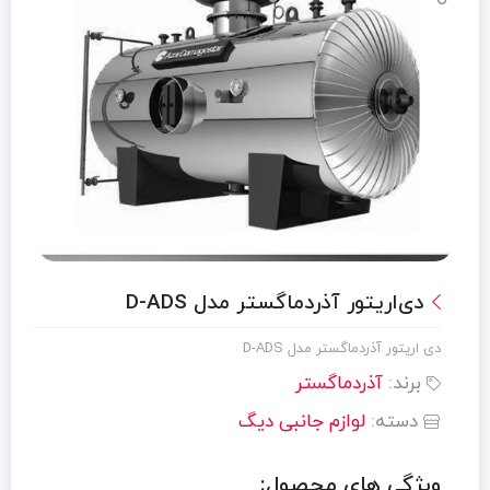
دی‌اریتور آذردماگستر مدل D-ADS
دی اریتور آذردماگستر مدل D-ADS
برند:
آذردماگستر
دسته:
لوازم جانبی دیگ
ویژگی های محصول: