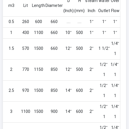
D
H
steam
water
Over
m3
Lit
Length
Diameter
(lnch)
(mm)
lnch
Outlet
Flow
0
0.5
260
600
660
…
…
1″
1″
1″
0
1
430
1100
660
10″
500
1″
1″
1″
1/4″
0
1.5
570
1500
660
12″
500
2″
1/2″ 1
1
1/2″
1/4″
0
2
770
1150
850
12″
500
2″
1
1
1/2″
1/4″
0
2.5
970
1500
850
14″
600
2″
1
1
1/2″
1/4″
0
3
1100
1500
900
14″
600
2″
1
1
1/2″
1/4″