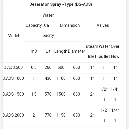
Deaerator Spray -Type (DS-ADS)
Water
Capacity
Ca –
Dimension
Valves
pacity
Model
steam
Water
Over
m3
Lit
Length
Diameter
lnlet
outlet
Flow
D.ADS.500
0.5
260
600
660
1″
1″
1″
D.ADS.1000
1
430
1100
660
1″
1″
1″
1/2″
1/4″
D.ADS.1500
1.5
570
1500
660
2″
1
1
1/2″
1/4″
D.ADS.2000
2
770
1150
850
2″
1
1