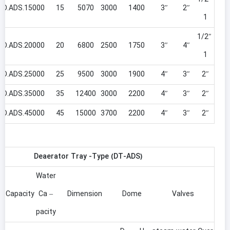
D.ADS.15000
15
5070
3000
1400
3″
2″
1
1/2″
D.ADS.20000
20
6800
2500
1750
3″
4″
1
D.ADS.25000
25
9500
3000
1900
4″
3″
2″
D.ADS.35000
35
12400
3000
2200
4″
3″
2″
D.ADS.45000
45
15000
3700
2200
4″
3″
2″
Deaerator Tray -Type (DT-ADS)
Water
Capacity
Ca –
Dimension
Dome
Valves
pacity