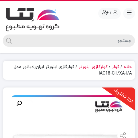
/
خانه
/
کولر
/
کولرگازی اینورتر
/ کولرگازی اینورتر ایران‌رادیاتور مدل
IAC18-CH/XA-I/A
1
8
ت
خ
ف
ی
٪
ف