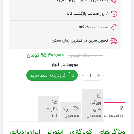
پشتیبانی روزهای کاری از 9 الی 18
7 روز ضمانت بازگشت کالا
ضمانت اصالت کالا
تحویل سریع در کمترین زمان ممکن
قیمت
قیمت
95,300,000
تومان
116,700,000
تومان
اصلی:
فعلی:
موجود در انبار
116,700,000 تومان
95,300,000 تومان.
کولرگازی
-
+
افزودن به سبد خرید
بود.
اینورتر
ایران‌رادیاتور
مدل
IAC18-
ویژگی
CH/XA-
های
برند
نظرات
I/A
توضیحات
محصول
محصول
(0)
عدد
ویژگی‌های کولرگازی اینورتر ایران‌رادیاتور