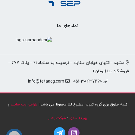
نمادهای ما
مشهد –انتهای خیابان سناباد – نرسیده به سناباد 61 – پلاک 677 –
فروشگاه تتا (بوتان)
info@tetaacg.com
051-38437460
کلیه حقوق برای گروه تهویه مطبوع تتا محفوظ می باشد |
طراحی وب سایت
و
بهینه سازی
:
شرکت راهبر